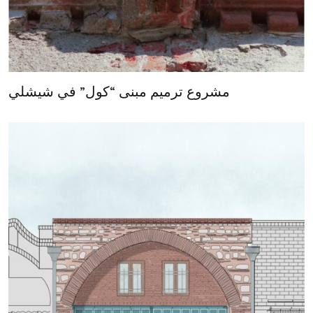
مشروع ترميم مبنى “كول” في شيشلي