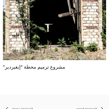
“مشروع ترميم محطة “إيغيردير