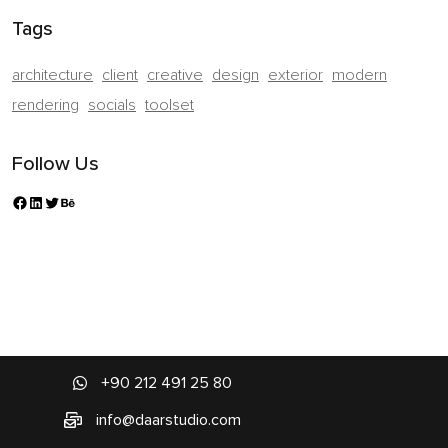
Tags
architecture
client
creative
design
exterior
modern
rendering
socials
toolset
Follow Us
+90 212 491 25 80
info@daarstudio.com